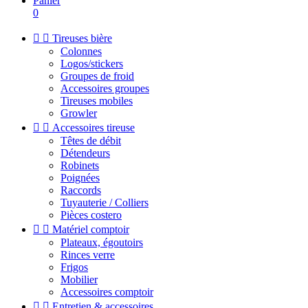
Panier
0


Tireuses bière
Colonnes
Logos/stickers
Groupes de froid
Accessoires groupes
Tireuses mobiles
Growler


Accessoires tireuse
Têtes de débit
Détendeurs
Robinets
Poignées
Raccords
Tuyauterie / Colliers
Pièces costero


Matériel comptoir
Plateaux, égoutoirs
Rinces verre
Frigos
Mobilier
Accessoires comptoir


Entretien & accessoires