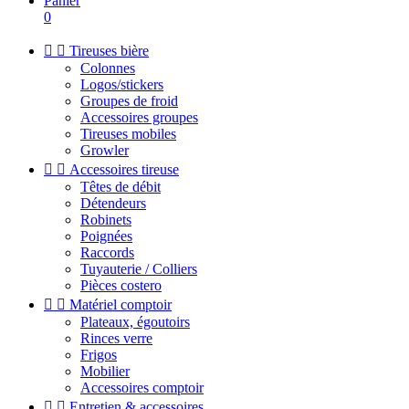
Panier
0


Tireuses bière
Colonnes
Logos/stickers
Groupes de froid
Accessoires groupes
Tireuses mobiles
Growler


Accessoires tireuse
Têtes de débit
Détendeurs
Robinets
Poignées
Raccords
Tuyauterie / Colliers
Pièces costero


Matériel comptoir
Plateaux, égoutoirs
Rinces verre
Frigos
Mobilier
Accessoires comptoir


Entretien & accessoires