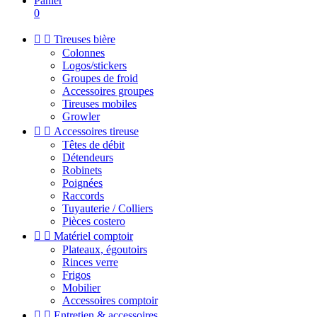
Panier
0


Tireuses bière
Colonnes
Logos/stickers
Groupes de froid
Accessoires groupes
Tireuses mobiles
Growler


Accessoires tireuse
Têtes de débit
Détendeurs
Robinets
Poignées
Raccords
Tuyauterie / Colliers
Pièces costero


Matériel comptoir
Plateaux, égoutoirs
Rinces verre
Frigos
Mobilier
Accessoires comptoir


Entretien & accessoires