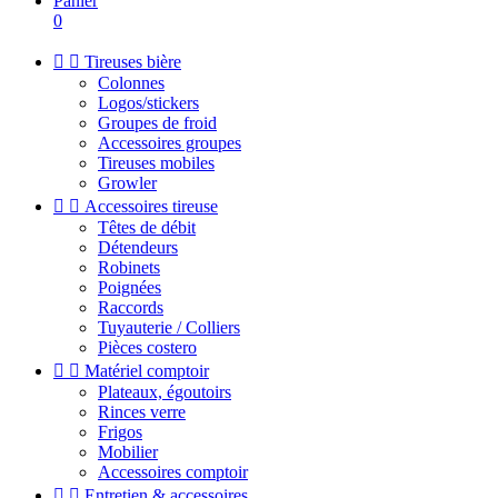
Panier
0


Tireuses bière
Colonnes
Logos/stickers
Groupes de froid
Accessoires groupes
Tireuses mobiles
Growler


Accessoires tireuse
Têtes de débit
Détendeurs
Robinets
Poignées
Raccords
Tuyauterie / Colliers
Pièces costero


Matériel comptoir
Plateaux, égoutoirs
Rinces verre
Frigos
Mobilier
Accessoires comptoir


Entretien & accessoires