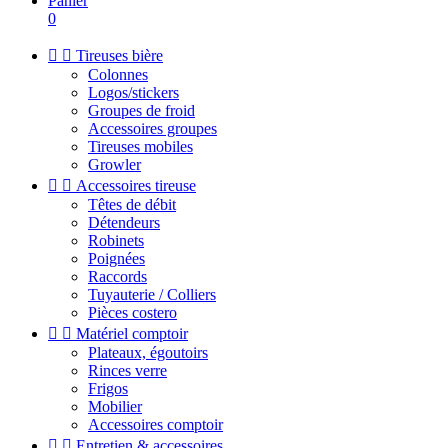
Panier
0


Tireuses bière
Colonnes
Logos/stickers
Groupes de froid
Accessoires groupes
Tireuses mobiles
Growler


Accessoires tireuse
Têtes de débit
Détendeurs
Robinets
Poignées
Raccords
Tuyauterie / Colliers
Pièces costero


Matériel comptoir
Plateaux, égoutoirs
Rinces verre
Frigos
Mobilier
Accessoires comptoir


Entretien & accessoires