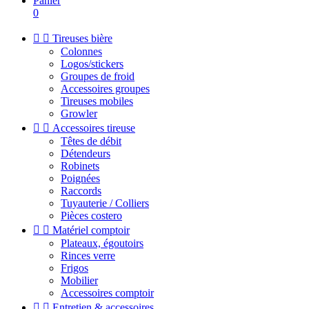
Panier
0


Tireuses bière
Colonnes
Logos/stickers
Groupes de froid
Accessoires groupes
Tireuses mobiles
Growler


Accessoires tireuse
Têtes de débit
Détendeurs
Robinets
Poignées
Raccords
Tuyauterie / Colliers
Pièces costero


Matériel comptoir
Plateaux, égoutoirs
Rinces verre
Frigos
Mobilier
Accessoires comptoir


Entretien & accessoires