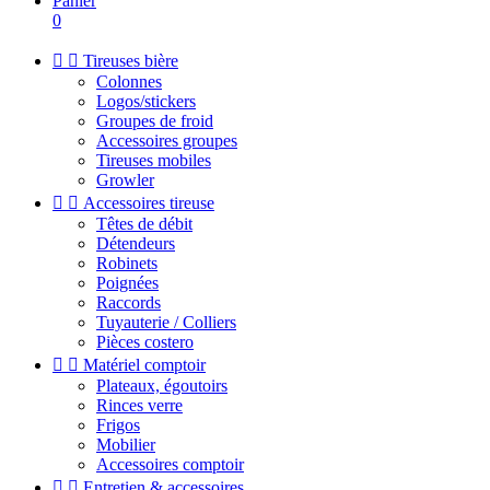
Panier
0


Tireuses bière
Colonnes
Logos/stickers
Groupes de froid
Accessoires groupes
Tireuses mobiles
Growler


Accessoires tireuse
Têtes de débit
Détendeurs
Robinets
Poignées
Raccords
Tuyauterie / Colliers
Pièces costero


Matériel comptoir
Plateaux, égoutoirs
Rinces verre
Frigos
Mobilier
Accessoires comptoir


Entretien & accessoires