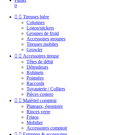
Panier
0


Tireuses bière
Colonnes
Logos/stickers
Groupes de froid
Accessoires groupes
Tireuses mobiles
Growler


Accessoires tireuse
Têtes de débit
Détendeurs
Robinets
Poignées
Raccords
Tuyauterie / Colliers
Pièces costero


Matériel comptoir
Plateaux, égoutoirs
Rinces verre
Frigos
Mobilier
Accessoires comptoir


Entretien & accessoires