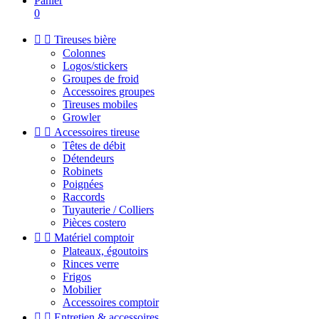
Panier
0


Tireuses bière
Colonnes
Logos/stickers
Groupes de froid
Accessoires groupes
Tireuses mobiles
Growler


Accessoires tireuse
Têtes de débit
Détendeurs
Robinets
Poignées
Raccords
Tuyauterie / Colliers
Pièces costero


Matériel comptoir
Plateaux, égoutoirs
Rinces verre
Frigos
Mobilier
Accessoires comptoir


Entretien & accessoires