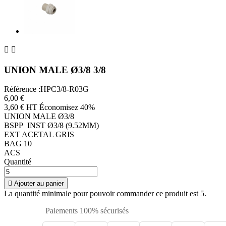


UNION MALE Ø3/8 3/8
Référence :HPC3/8-R03G
6,00 €
3,60 € HT
Économisez 40%
UNION MALE Ø3/8
BSPP INST Ø3/8 (9.52MM)
EXT ACETAL GRIS
BAG 10
ACS
Quantité

Ajouter au panier
La quantité minimale pour pouvoir commander ce produit est 5.
Paiements 100% sécurisés