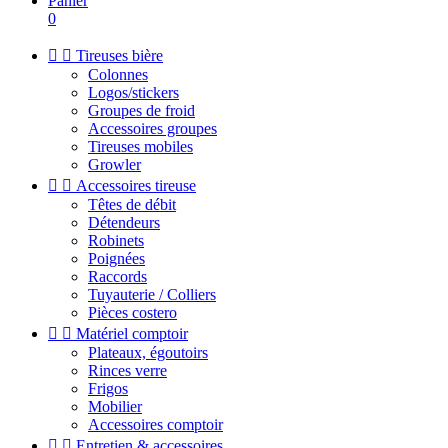
Panier
0


Tireuses bière
Colonnes
Logos/stickers
Groupes de froid
Accessoires groupes
Tireuses mobiles
Growler


Accessoires tireuse
Têtes de débit
Détendeurs
Robinets
Poignées
Raccords
Tuyauterie / Colliers
Pièces costero


Matériel comptoir
Plateaux, égoutoirs
Rinces verre
Frigos
Mobilier
Accessoires comptoir


Entretien & accessoires