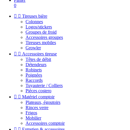
Panier
0


Tireuses bière
Colonnes
Logos/stickers
Groupes de froid
Accessoires groupes
Tireuses mobiles
Growler


Accessoires tireuse
Têtes de débit
Détendeurs
Robinets
Poignées
Raccords
Tuyauterie / Colliers
Pièces costero


Matériel comptoir
Plateaux, égoutoirs
Rinces verre
Frigos
Mobilier
Accessoires comptoir


Entretien & accessoires