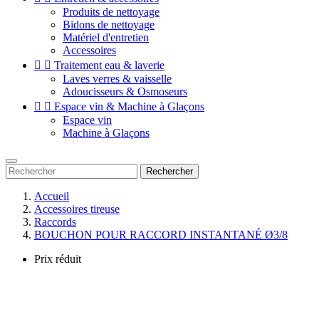
Produits de nettoyage
Bidons de nettoyage
Matériel d'entretien
Accessoires


Traitement eau & laverie
Laves verres & vaisselle
Adoucisseurs & Osmoseurs


Espace vin & Machine à Glaçons
Espace vin
Machine à Glaçons
Rechercher
Accueil
Accessoires tireuse
Raccords
BOUCHON POUR RACCORD INSTANTANÉ Ø3/8
Prix réduit