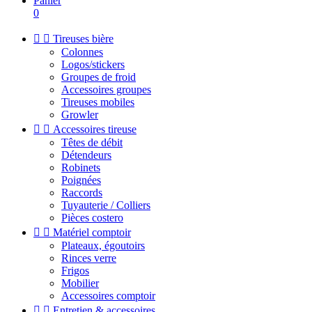
Panier
0


Tireuses bière
Colonnes
Logos/stickers
Groupes de froid
Accessoires groupes
Tireuses mobiles
Growler


Accessoires tireuse
Têtes de débit
Détendeurs
Robinets
Poignées
Raccords
Tuyauterie / Colliers
Pièces costero


Matériel comptoir
Plateaux, égoutoirs
Rinces verre
Frigos
Mobilier
Accessoires comptoir


Entretien & accessoires