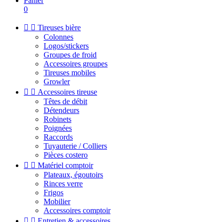
Panier
0


Tireuses bière
Colonnes
Logos/stickers
Groupes de froid
Accessoires groupes
Tireuses mobiles
Growler


Accessoires tireuse
Têtes de débit
Détendeurs
Robinets
Poignées
Raccords
Tuyauterie / Colliers
Pièces costero


Matériel comptoir
Plateaux, égoutoirs
Rinces verre
Frigos
Mobilier
Accessoires comptoir


Entretien & accessoires