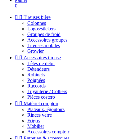
Panier
0


Tireuses bière
Colonnes
Logos/stickers
Groupes de froid
Accessoires groupes
Tireuses mobiles
Growler


Accessoires tireuse
Têtes de débit
Détendeurs
Robinets
Poignées
Raccords
Tuyauterie / Colliers
Pièces costero


Matériel comptoir
Plateaux, égoutoirs
Rinces verre
Frigos
Mobilier
Accessoires comptoir


Entretien & accessoires