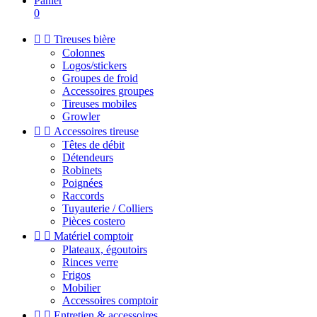
Panier
0


Tireuses bière
Colonnes
Logos/stickers
Groupes de froid
Accessoires groupes
Tireuses mobiles
Growler


Accessoires tireuse
Têtes de débit
Détendeurs
Robinets
Poignées
Raccords
Tuyauterie / Colliers
Pièces costero


Matériel comptoir
Plateaux, égoutoirs
Rinces verre
Frigos
Mobilier
Accessoires comptoir


Entretien & accessoires