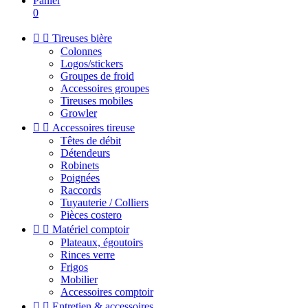
Panier
0


Tireuses bière
Colonnes
Logos/stickers
Groupes de froid
Accessoires groupes
Tireuses mobiles
Growler


Accessoires tireuse
Têtes de débit
Détendeurs
Robinets
Poignées
Raccords
Tuyauterie / Colliers
Pièces costero


Matériel comptoir
Plateaux, égoutoirs
Rinces verre
Frigos
Mobilier
Accessoires comptoir


Entretien & accessoires