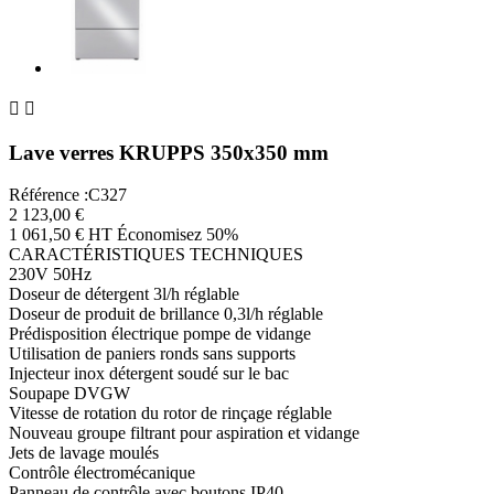


Lave verres KRUPPS 350x350 mm
Référence :C327
2 123,00 €
1 061,50 € HT
Économisez 50%
CARACTÉRISTIQUES TECHNIQUES
230V 50Hz
Doseur de détergent 3l/h réglable
Doseur de produit de brillance 0,3l/h réglable
Prédisposition électrique pompe de vidange
Utilisation de paniers ronds sans supports
Injecteur inox détergent soudé sur le bac
Soupape DVGW
Vitesse de rotation du rotor de rinçage réglable
Nouveau groupe filtrant pour aspiration et vidange
Jets de lavage moulés
Contrôle électromécanique
Panneau de contrôle avec boutons IP40