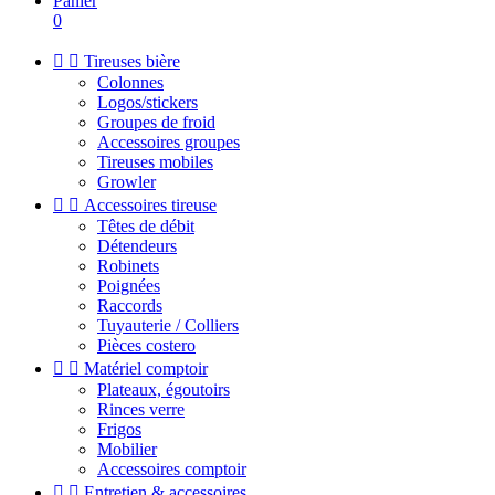
Panier
0


Tireuses bière
Colonnes
Logos/stickers
Groupes de froid
Accessoires groupes
Tireuses mobiles
Growler


Accessoires tireuse
Têtes de débit
Détendeurs
Robinets
Poignées
Raccords
Tuyauterie / Colliers
Pièces costero


Matériel comptoir
Plateaux, égoutoirs
Rinces verre
Frigos
Mobilier
Accessoires comptoir


Entretien & accessoires